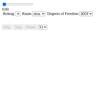
0:00
Beitrag
Raum
Degrees of Freedom
Play
Stop
Pause