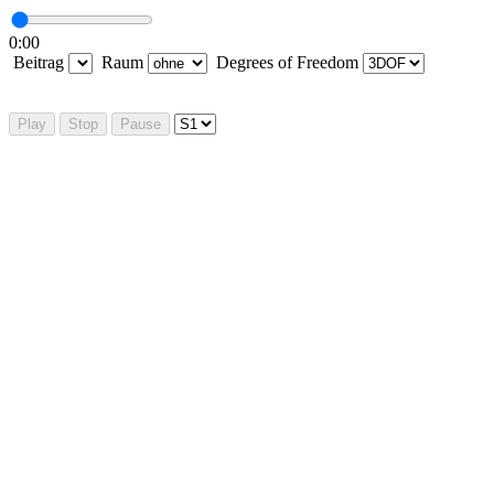
0:00
Beitrag
Raum
Degrees of Freedom
Play
Stop
Pause